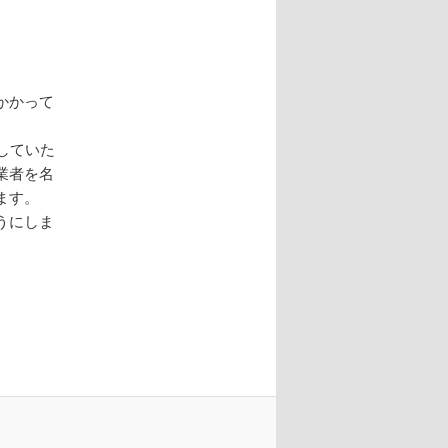
ン
かかって
していた
業者を名
ます。
うにしま
。