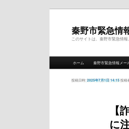
メ
イ
ン
秦野市緊急情
コ
このサイトは、秦野市緊急情報
ン
テ
ン
メ
ツ
ホーム
秦野市緊急情報メー
イ
へ
ン
移
メ
投稿日時:
2025年7月1日 14:15
投稿
動
ニ
ュ
ー
【
に