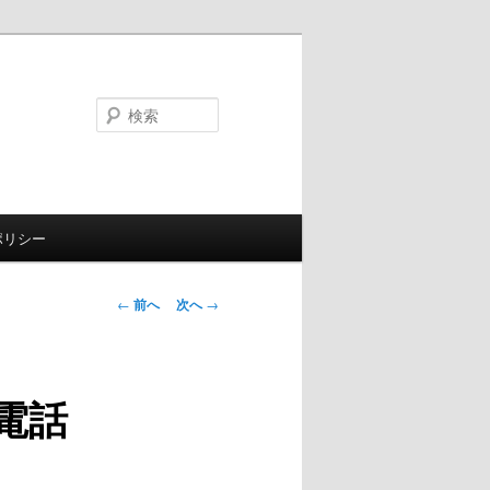
検
索
ポリシー
投
←
前へ
次へ
→
稿
ナ
ビ
電話
ゲ
ー
シ
ョ