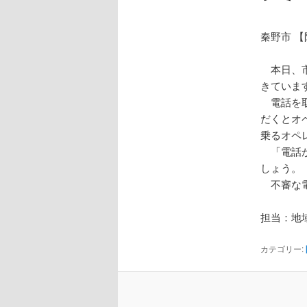
秦野市 
本日、市
きていま
電話を取
だくとオ
乗るオペ
「電話が
しょう。
不審な電
担当：地
カテゴリー: